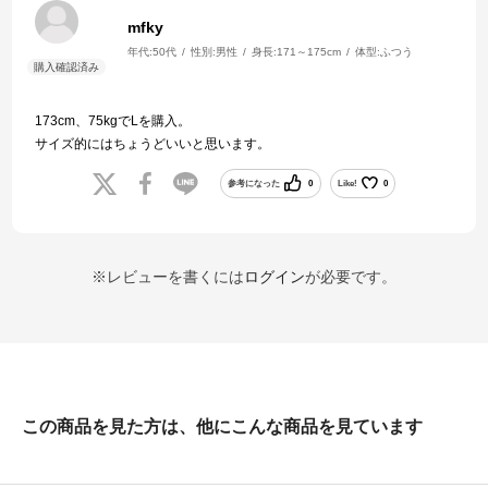
mfky
年代:
50代
性別:
男性
身長:
171～175cm
体型:
ふつう
173cm、75kgでLを購入。
サイズ的にはちょうどいいと思います。
参考になった
0
Like!
0
※レビューを書くには
ログイン
が必要です。
この商品を見た方は、他にこんな商品を見ています