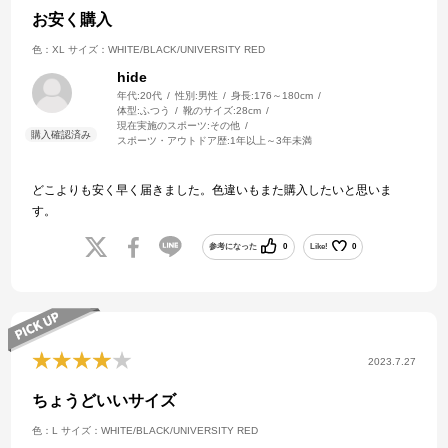
お安く購入
色：XL
サイズ：WHITE/BLACK/UNIVERSITY RED
hide
年代:
20代
性別:
男性
身長:
176～180cm
体型:
ふつう
靴のサイズ:
28cm
現在実施のスポーツ:
その他
スポーツ・アウトドア歴:
1年以上～3年未満
どこよりも安く早く届きました。色違いもまた購入したいと思いま
す。
参考になった
0
Like!
0
2023.7.27
ちょうどいいサイズ
色：L
サイズ：WHITE/BLACK/UNIVERSITY RED