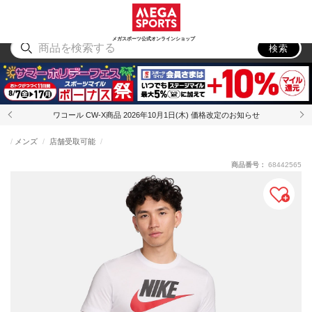
スポーツ
アウトドア
ブランド
アイテム
から探す
から探す
から探す
から探す
メガスポーツ公式オンラインショップ
検索
ワコール CW-X商品 2026年10月1日(木) 価格改定のお知らせ
メンズ
店舗受取可能
商品番号：
68442565