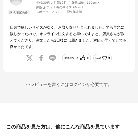
年代:
30代
性別:
女性
身長:
156～160cm
体型:
ふつう
靴のサイズ:
24cm
スポーツ・アウトドア歴:
1年未満
店頭で欲しいサイズがなく、お取り寄せと言われました。でも早急に
欲しかったので、オンライン注文すると早いですよと、店員さんが教
えてくださり、注文したら2日後には届きました。対応が早くてとても
良かったです。
参考になった
0
Like!
0
※レビューを書くには
ログイン
が必要です。
この商品を見た方は、他にこんな商品を見ています