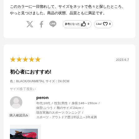
このカラーに一目惚れして、サイズをネットで色々と探したところ、
やっと見つけました。商品の状態、品質ともに満足です。
参考になった
0
Like!
0
2023.6.7
初心者におすすめ!
色：BLACK/GUNMETAL
サイズ：24.0CM
サイズ感
:丁度良い
peron
年代:
10代
性別:
男性
身長:
146～150cm
体型:
ふつう
靴のサイズ:
24cm
現在実施のスポーツ:
ランニング
スポーツ・アウトドア歴:
1年以上～3年未満