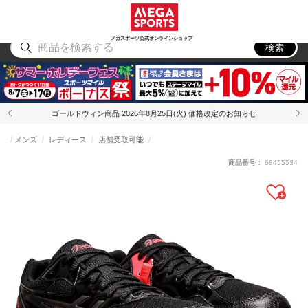
スポーツ
アウトドア
ブランド
アイテム
から探す
から探す
から探す
から探す
メガスポーツ公式オンラインショップ
検索
ゴールドウィン商品 2026年8月25日(火) 価格改定のお知らせ
メンズ
レディース
店舗受取可能
商品番号：
68455534