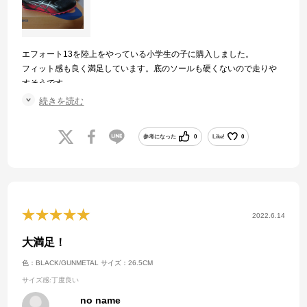
エフォート13を陸上をやっている小学生の子に購入しました。
フィット感も良く満足しています。底のソールも硬くないので走りや
すそうです。
色はブラック／ガンメタル、この色周りの店になかったので欲しかっ
続きを読む
たですが実物もめっちゃカッコいいです!
参考になった
0
Like!
0
2022.6.14
大満足！
色：BLACK/GUNMETAL
サイズ：26.5CM
サイズ感
:丁度良い
no name