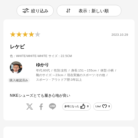
絞り込み
表示：新しい順
2023.10.29
レケビ
色：WHITE/WHITE-WHITE
サイズ：22.5CM
ゆかり
年代:
60代
性別:
女性
身長:
151～155cm
体型:
小柄
靴のサイズ:
～23cm
現在実施のスポーツ:
その他
スポーツ・アウトドア歴:
3年以上
NIKEシューズとても履き心地が良い
参考になった
0
Like!
0