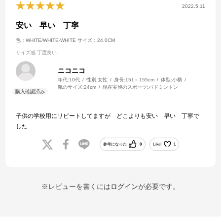
2022.5.11
安い 早い 丁寧
色：WHITE/WHITE-WHITE
サイズ：24.0CM
サイズ感
:丁度良い
ニコニコ
年代:
10代
性別:
女性
身長:
151～155cm
体型:
小柄
靴のサイズ:
24cm
現在実施のスポーツ:
バドミントン
子供の学校用にリピートしてますが どこよりも安い 早い 丁寧で
した
参考になった
0
Like!
1
※レビューを書くには
ログイン
が必要です。