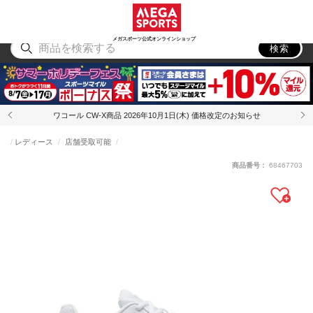
スポーツ
アウトドア
ブランド
アイテム
から探す
から探す
から探す
から探す
メガスポーツ公式オンラインショップ
検索
ワコール CW-X商品 2026年10月1日(木) 価格改定のお知らせ
レディース
店舗受取可能
商品番号：
68467703