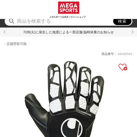
スポーツ
アウトドア
ブランド
アイテム
から探す
から探す
から探す
から探す
メガスポーツ公式オンラインショップ
検索
7/28(火)に発生した地震による一部店舗 臨時休業のお知らせ
店舗受取可能
商品番号：
68488584