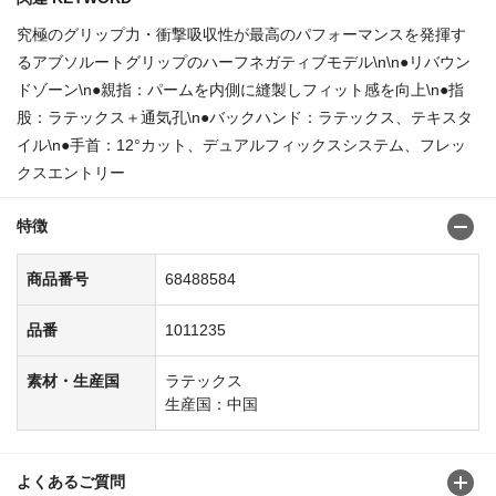
究極のグリップ力・衝撃吸収性が最高のパフォーマンスを発揮す
るアブソルートグリップのハーフネガティブモデル\n\n●リバウン
ドゾーン\n●親指：パームを内側に縫製しフィット感を向上\n●指
股：ラテックス＋通気孔\n●バックハンド：ラテックス、テキスタ
イル\n●手首：12°カット、デュアルフィックスシステム、フレッ
クスエントリー
特徴
商品番号
68488584
品番
1011235
素材・生産国
ラテックス
生産国：中国
よくあるご質問