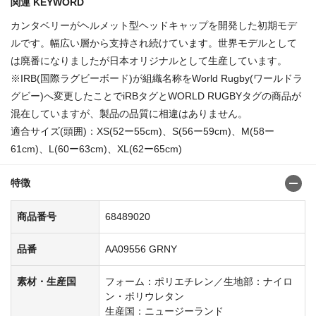
関連 KEYWORD
カンタベリーがヘルメット型ヘッドキャップを開発した初期モデ
ルです。幅広い層から支持され続けています。世界モデルとして
は廃番になりましたが日本オリジナルとして生産しています。
※IRB(国際ラグビーボード)が組織名称をWorld Rugby(ワールドラ
グビー)へ変更したことでiRBタグとWORLD RUGBYタグの商品が
混在していますが、製品の品質に相違はありません。
適合サイズ(頭囲)：XS(52ー55cm)、S(56ー59cm)、M(58ー
61cm)、L(60ー63cm)、XL(62ー65cm)
特徴
商品番号
68489020
品番
AA09556 GRNY
素材・生産国
フォーム：ポリエチレン／生地部：ナイロ
ン・ポリウレタン
生産国：ニュージーランド