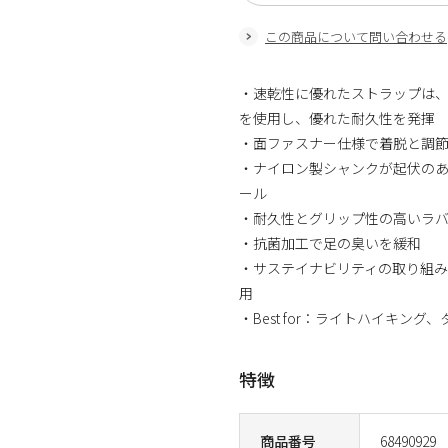
この商品について問い合わせる
・速乾性に優れたストラップは、米国
を使用し、優れた耐久性を発揮
・面ファスナー仕様で着脱と調
・ナイロン製シャンクが起伏のあ
ール
・耐久性とグリップ性の高いラ
・抗菌加工で足の臭いを緩和
・サステイナビリティの取り組み：
用
・Best for：ライトハイキング
特徴
商品番号
68490929