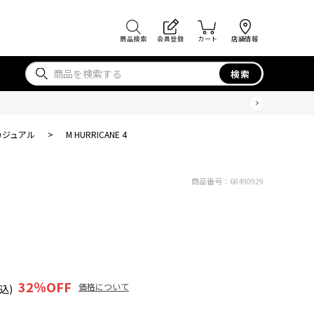
商品検索
会員登録
カート
店舗情報
検索
カジュアル
>
M HURRICANE 4
商品番号：
68490929
32
％OFF
価格について
込)