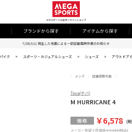
メガスポーツ公式オンラインショップ
ブランドから探す
アイテムから探す
7/28(火)に発生した地震による一部店舗 臨時休業のお知らせ
パイク
>
スポーツ・カジュアルシューズ
>
シューズ
>
アウトドア
メンズ
店舗受取可能
Teva(テバ)
M HURRICANE 4
￥6,578
(税
メーカー希望小売価格
￥9,680(税込)