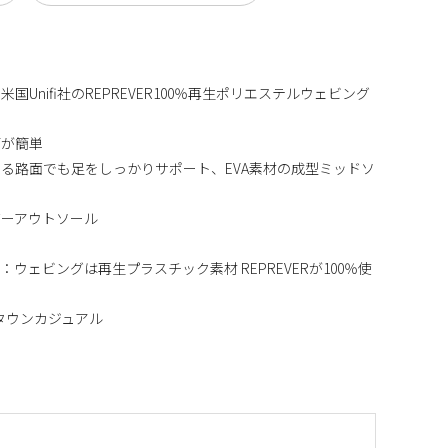
Unifi社のREPREVER100％再生ポリエステルウェビング
節が簡単
る路面でも足をしっかりサポート、EVA素材の成型ミッドソ
バーアウトソール
ウェビングは再生プラスチック素材 REPREVERが100％使
、タウンカジュアル