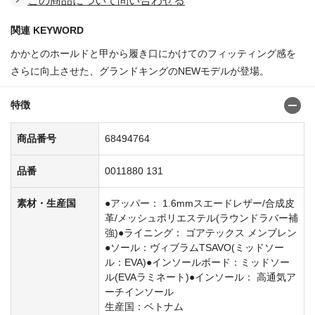
この商品について問い合わせる
関連 KEYWORD
かかとのホールドと甲から履き口にかけてのフィッティング感を
さらに向上させた、グランドキングのNEWモデルが登場。
特徴
商品番号
68494764
品番
0011880 131
素材・生産国
●アッパー： 1.6mmスエードレザー/合成皮
革/メッシュポリエステル(ラウンドラバー補
強)●ライニング： ゴアテックス メンブレン
●ソール：ヴィブラムTSAVO(ミッドソー
ル：EVA)●インソールボード：ミッドソー
ル(EVAラミネート)●インソール： 高通気ア
ーチインソール
生産国：ベトナム