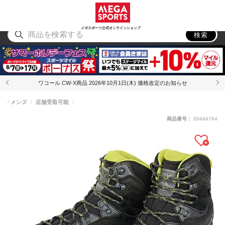
スポーツ
アウトドア
ブランド
アイテム
から探す
から探す
から探す
から探す
メガスポーツ公式オンラインショップ
検索
ワコール CW-X商品 2026年10月1日(木) 価格改定のお知らせ
メンズ
店舗受取可能
商品番号：
68494764