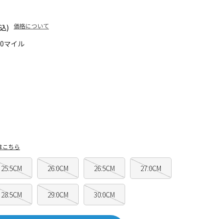
価格について
込)
40マイル
はこちら
25.5CM
26.0CM
26.5CM
27.0CM
28.5CM
29.0CM
30.0CM