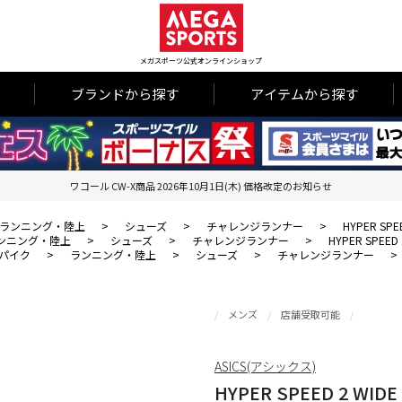
メガスポーツ公式オンラインショップ
ブランドから探す
アイテムから探す
ワコール CW-X商品 2026年10月1日(木) 価格改定のお知らせ
ランニング・陸上
>
シューズ
>
チャレンジランナー
>
HYPER SPE
ンニング・陸上
>
シューズ
>
チャレンジランナー
>
HYPER SPEED 
パイク
>
ランニング・陸上
>
シューズ
>
チャレンジランナー
>
メンズ
店舗受取可能
ASICS(アシックス)
HYPER SPEED 2 WIDE