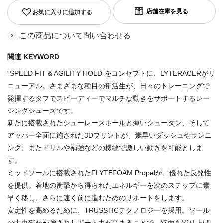
お気に入りに追加する
この商品について問い合わせる
関連 KEYWORD
“SPEED FIT & AGILITY HOLD”をコンセプトに、LYTERACERがリ
ニューアル。さまざまな種目の部活生が、日々のトレーニングで
発揮するタフでスピーディーでマルチな動きをサポートするレー
シングシューズです。
新たに搭載されたシューレースホールと薄いシュータン、そして
アッパー全面に施された3Dプリントが、素早いダッシュやランニ
ング、またドリルや補強などの機敏で激しい動きを可能としま
す。
ミッドソールに搭載されたFLYTEFOAM Propelが、優れた反発性
を提供。着地の衝撃から得られたエネルギーを次のステップに素
早く移し、さらに速く前に進むためのサポートをします。
安定性を高めるために、TRUSSTICテクノロジーを採用。ソール
の中央部が補強されサポート力が高まることで、路面を蹴り上げ