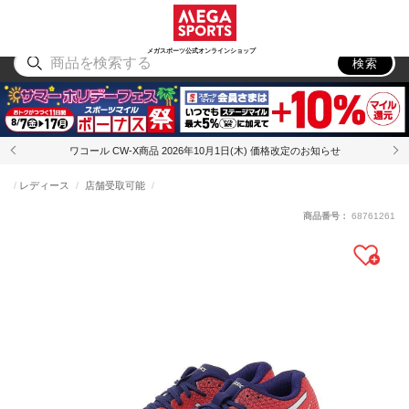
スポーツ
アウトドア
ブランド
アイテム
から探す
から探す
から探す
から探す
メガスポーツ公式オンラインショップ
検索
ワコール CW-X商品 2026年10月1日(木) 価格改定のお知らせ
レディース
店舗受取可能
商品番号：
68761261