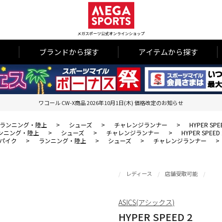
メガスポーツ公式オンラインショップ
ブランドから探す
アイテムから探す
ワコール CW-X商品 2026年10月1日(木) 価格改定のお知らせ
ランニング・陸上
>
シューズ
>
チャレンジランナー
>
HYPER SPE
ンニング・陸上
>
シューズ
>
チャレンジランナー
>
HYPER SPEED 
パイク
>
ランニング・陸上
>
シューズ
>
チャレンジランナー
>
レディース
店舗受取可能
ASICS(アシックス)
HYPER SPEED 2