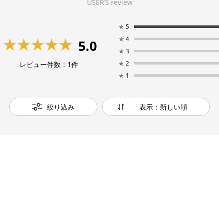
USER’S review
★
5
★
4
5.0
★
3
★
2
レビュー件数：
1
件
★
1
絞り込み
表示：新しい順