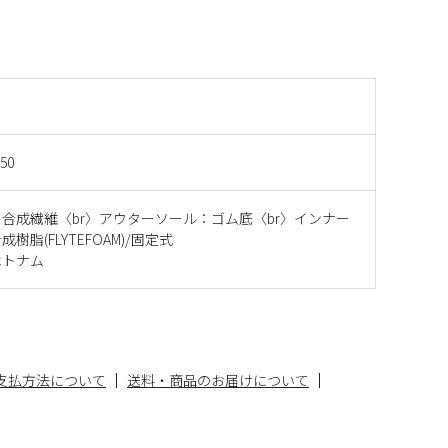
750
合成繊維〈br〉アウターソール：ゴム底〈br〉インナー
樹脂(FLYTEFOAM)/固定式
ベトナム
支払方法について
送料・商品のお届けについて