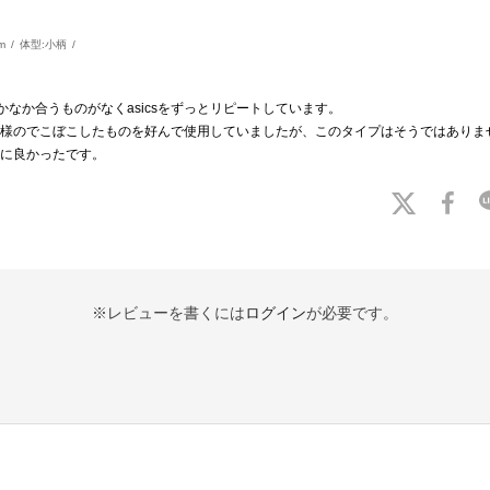
m
体型:
小柄
かなか合うものがなくasicsをずっとリピートしています。
様のでこぼこしたものを好んで使用していましたが、このタイプはそうではありま
に良かったです。
※レビューを書くには
ログイン
が必要です。