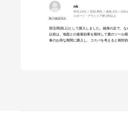
nk
年代:
10代
性別:
男性
身長:
151～155c
スポーツ・アウトドア歴:
3年以上
部活用(陸上)として購入しました。細身の足で、な
以前は、地面との接着効果を期待して裏のソール模
春のお得な期間に購入し、コスパを考えると相対的