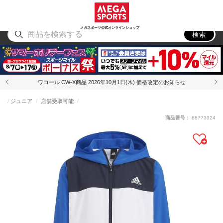
スポーツ
アウトドア
ブランド
アイテム
から探す
から探す
から探す
から探す
メガスポーツ公式オンラインショップ
検索
ワコール CW-X商品 2026年10月1日(木) 価格改定のお知らせ
ジュニア
店舗受取可能
商品番号：
68773324