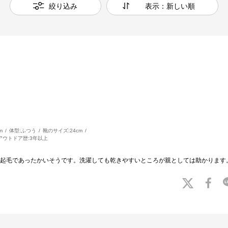
絞り込み
表示：新しい順
m
体型:
ふつう
靴のサイズ:
24cm
アウトドア歴:
3年以上
起毛であったかいそうです。洗濯しても乾きやすいところが親としては助かります