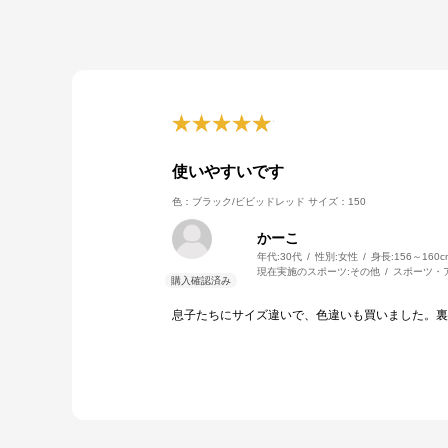
使いやすいです
色：ブラック/ビビッドレッド
サイズ：150
かーこ
年代:
30代
性別:
女性
身長:
156～160c
現在実施のスポーツ:
その他
スポーツ・
息子たちにサイズ違いで、色違いも買いました。裏