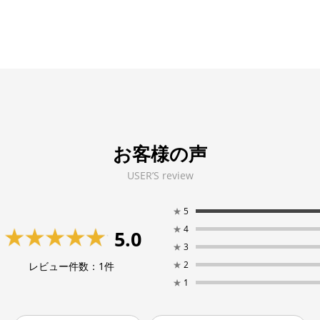
お客様の声
USER’S review
★
5
★
4
5.0
★
3
★
2
レビュー件数：
1
件
★
1