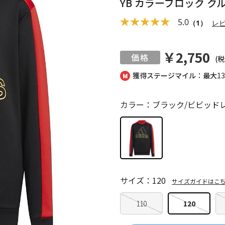
YB カラーブロック 
5.0
（1）
レ
￥2,750
(税
獲得ステージマイル：最大
1
カラー：ブラック/ビビッド
サイズ：120
サイズガイドはこ
110
120