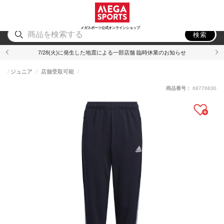
スポーツ
アウトドア
ブランド
アイテム
から探す
から探す
から探す
から探す
メガスポーツ公式オンラインショップ
検索
7/28(火)に発生した地震による一部店舗 臨時休業のお知らせ
ジュニア
店舗受取可能
商品番号：
68776830