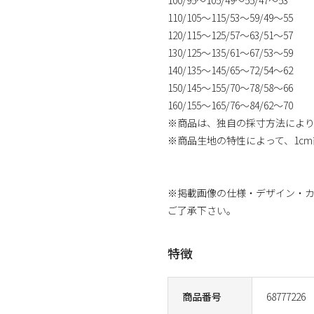
110/105～115/53～59/49～55
120/115～125/57～63/51～57
130/125～135/61～67/53～59
140/135～145/65～72/54～62
150/145～155/70～78/58～66
160/155～165/76～84/62～70
※商品は、独自の採寸方法によ
※商品生地の特性によって、1c
※掲載画像の仕様・デザイン・
ご了承下さい。
特徴
商品番号
68777226