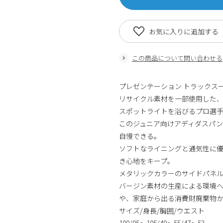
お気に入りに追加する
この商品について問い合わせる
プレゼンテーション トラックス
リサイクル素材を一部使用した
スポットライトを浴びるプロ選
このジュニア向けアディダスパ
自慢できる。
ソフトなライニングと通気性に
き心地をキープ。
メタリックカラーのサイドパネ
バージン素材の生産による環境
や、家庭から出る消費財廃棄物
サイズ/身長/胸囲/ウエスト
100/95～105/49～55/47～53