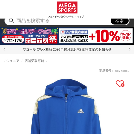
スポーツ
アウトドア
ブランド
アイテム
から探す
から探す
から探す
から探す
メガスポーツ公式オンラインショップ
検索
ワコール CW-X商品 2026年10月1日(木) 価格改定のお知らせ
ジュニア
店舗受取可能
商品番号：
68778869