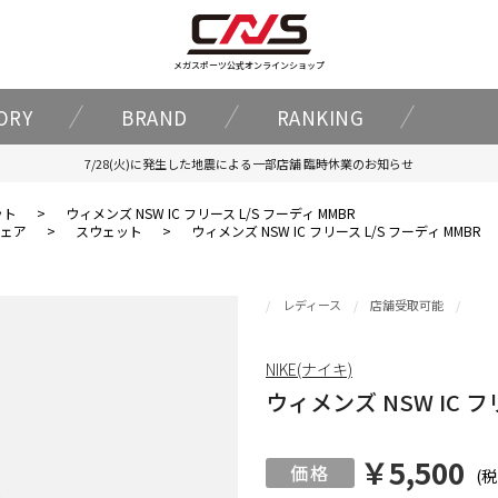
メガスポーツ公式オンラインショップ
ORY
BRAND
RANKING
7/28(火)に発生した地震による一部店舗 臨時休業のお知らせ
ット
>
ウィメンズ NSW IC フリース L/S フーディ MMBR
ェア
>
スウェット
>
ウィメンズ NSW IC フリース L/S フーディ MMBR
レディース
店舗受取可能
NIKE(ナイキ)
ウィメンズ NSW IC フ
￥5,500
(税