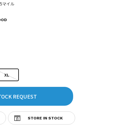
75マイル
OOD
XL
TOCK REQUEST