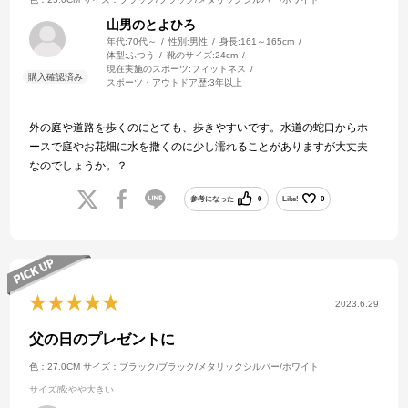
山男のとよひろ
年代:
70代～
性別:
男性
身長:
161～165cm
体型:
ふつう
靴のサイズ:
24cm
現在実施のスポーツ:
フィットネス
スポーツ・アウトドア歴:
3年以上
外の庭や道路を歩くのにとても、歩きやすいです。水道の蛇口からホ
ースで庭やお花畑に水を撒くのに少し濡れることがありますが大丈夫
なのでしょうか。？
参考になった
0
Like!
0
2023.6.29
父の日のプレゼントに
色：27.0CM
サイズ：ブラック/ブラック/メタリックシルバー/ホワイト
サイズ感
:やや大きい