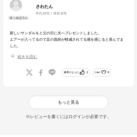
さわたん
年代:
40代
性別:
女性
新しいサンダルをと父の日に夫へプレゼントしました。
エアーが入ってるので足の負担が軽減されてる感を感じると喜んでま
した。
パパさん世代からおじいちゃんまで喜ばれそうだな〜と感じた商品で
続きを読む
した！
敬老の日のプレゼントにもいいですね
参考になった
1
Like!
0
もっと見る
※レビューを書くには
ログイン
が必要です。