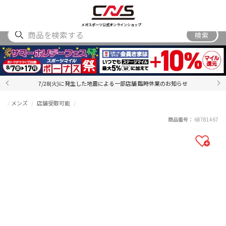
SHOES
WEAR
ACCESSORY
BRAND
RANKING
メガスポーツ公式オンラインショップ
検索
7/28(火)に発生した地震による一部店舗 臨時休業のお知らせ
メンズ
店舗受取可能
商品番号：
68781467