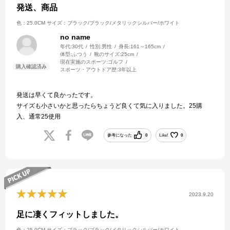
発送、商品
色：25.0CM
サイズ：ブラック/ブラック/メタリックシルバー/ホワイト
no name
年代:
30代
性別:
男性
身長:
161～165cm
体型:
ふつう
靴のサイズ:
25cm
現在実施のスポーツ:
ゴルフ
スポーツ・アウトドア歴:
3年以上
発送は早くて良かったです。
サイズも小さいかと思ったらちょうど良くて気に入りました。25購
入、通常25使用
参考になった
0
Like!
0
2023.9.20
足に凄くフィットしました。
色：25.0CM
サイズ：ブラック/ブラック/メタリックシルバー/ホワイト