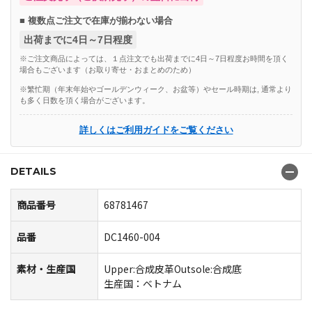
■ 複数点ご注文で在庫が揃わない場合
出荷までに4日～7日程度
※ご注文商品によっては、１点注文でも出荷までに4日～7日程度お時間を頂く
場合もございます（お取り寄せ・おまとめのため）
※繁忙期（年末年始やゴールデンウィーク、お盆等）やセール時期は, 通常より
も多く日数を頂く場合がございます。
詳しくはご利用ガイドをご覧ください
DETAILS
商品番号
68781467
品番
DC1460-004
素材・生産国
Upper:合成皮革Outsole:合成底
生産国：ベトナム