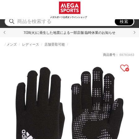
スポーツ
アウトドア
ブランド
アイテム
から探す
から探す
から探す
から探す
メガスポーツ公式オンラインショップ
検索
7/28(火)に発生した地震による一部店舗 臨時休業のお知らせ
メンズ
レディース
店舗受取可能
商品番号：
68783463