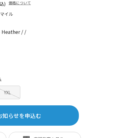
価格について
込)
5マイル
eather / /
ら
YXL
お知らせを申込む