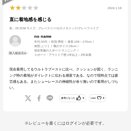
2024.1.18
直に着地感を感じる
色：26.5CM
サイズ：グレースリー/ゼロメタリック/グレーファイブ
no name
年代:
50代
性別:
男性
身長:
166～170cm
体型:
ふつう
靴のサイズ:
26cm
現在実施のスポーツ:
ランニング
スポーツ・アウトドア歴:
1年以上～3年未満
現在着用してるウルトラブーストに比べ、クッションが固く、ランニ
ング時の着地がダイレクトに伝わる感覚である。なので現時点では疲
労感もある。またシューレースの伸縮性が余り無いので着用がしづら
い。
参考になった
0
Like!
0
※レビューを書くには
ログイン
が必要です。