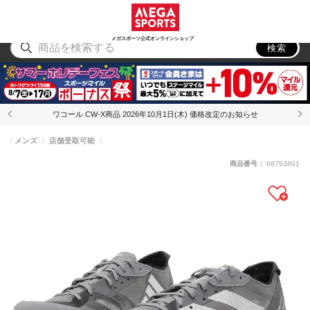
スポーツ
アウトドア
ブランド
アイテム
から探す
から探す
から探す
から探す
メガスポーツ公式オンラインショップ
検索
ワコール CW-X商品 2026年10月1日(木) 価格改定のお知らせ
メンズ
店舗受取可能
商品番号：
68793801