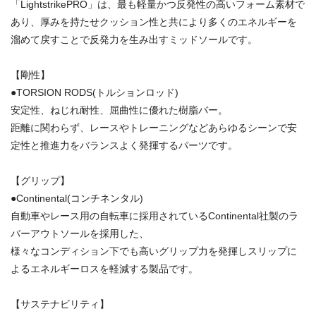
「LightstrikePRO」は、最も軽量かつ反発性の高いフォーム素材で
あり、厚みを持たせクッション性と共により多くのエネルギーを
溜めて戻すことで反発力を生み出すミッドソールです。
【剛性】
●TORSION RODS(トルションロッド)
安定性、ねじれ耐性、屈曲性に優れた樹脂バー。
距離に関わらず、レースやトレーニングなどあらゆるシーンで安
定性と推進力をバランスよく発揮するパーツです。
【グリップ】
●Continental(コンチネンタル)
自動車やレース用の自転車に採用されているContinental社製のラ
バーアウトソールを採用した、
様々なコンディション下でも高いグリップ力を発揮しスリップに
よるエネルギーロスを軽減する製品です。
【サステナビリティ】