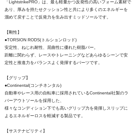
「LightstrikePRO」は、最も軽量かつ反発性の高いフォーム素材で
あり、厚みを持たせクッション性と共により多くのエネルギーを
溜めて戻すことで反発力を生み出すミッドソールです。
【剛性】
●TORSION RODS(トルションロッド)
安定性、ねじれ耐性、屈曲性に優れた樹脂バー。
距離に関わらず、レースやトレーニングなどあらゆるシーンで安
定性と推進力をバランスよく発揮するパーツです。
【グリップ】
●Continental(コンチネンタル)
自動車やレース用の自転車に採用されているContinental社製のラ
バーアウトソールを採用した、
様々なコンディション下でも高いグリップ力を発揮しスリップに
よるエネルギーロスを軽減する製品です。
【サステナビリティ】