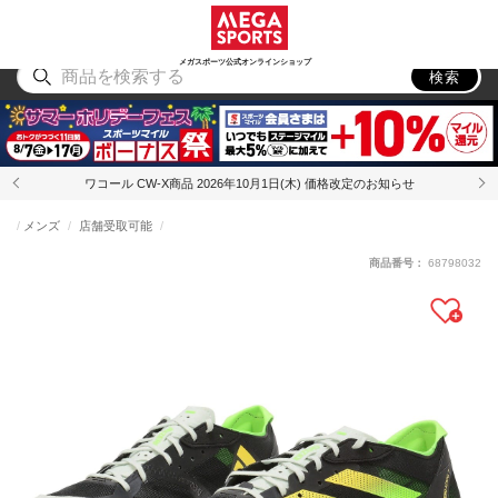
スポーツ
アウトドア
ブランド
アイテム
から探す
から探す
から探す
から探す
メガスポーツ公式オンラインショップ
検索
ワコール CW-X商品 2026年10月1日(木) 価格改定のお知らせ
メンズ
店舗受取可能
商品番号：
68798032