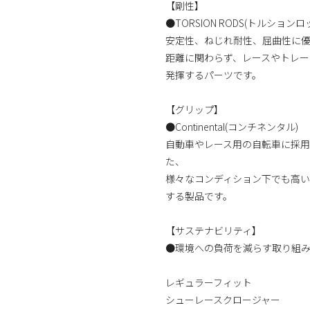
【剛性】
●TORSION RODS(トルションロ
安定性、ねじれ耐性、屈曲性に
距離に関わらず、レースやトレー
発揮するパーツです。
【グリップ】
●Continental(コンチネンタル)
自動車やレース用の自転車に採用され
た、
様々なコンディション下でも高
する製品です。
【サステナビリティ】
●環境への負荷を減らす取り組
レギュラーフィット
シューレースクロージャー