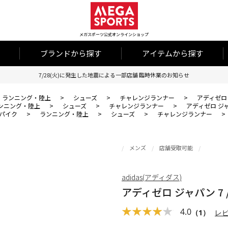
メガスポーツ公式オンラインショップ
ブランドから探す
アイテムから探す
7/28(火)に発生した地震による一部店舗 臨時休業のお知らせ
ランニング・陸上
>
シューズ
>
チャレンジランナー
>
アディゼロ ジャ
ンニング・陸上
>
シューズ
>
チャレンジランナー
>
アディゼロ ジャパン
パイク
>
ランニング・陸上
>
シューズ
>
チャレンジランナー
>
メンズ
店舗受取可能
adidas(アディダス)
アディゼロ ジャパン 7 / A
4.0
（1）
レ