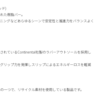
ッド)
優れた樹脂バー。
ニングなどあらゆるシーンで安定性と推進力をバランスよく
ているContinental社製のラバーアウトソールを採用し
いグリップ力を発揮しスリップによるエネルギーロスを軽減
みの一つで、リサイクル素材を使用している製品です。