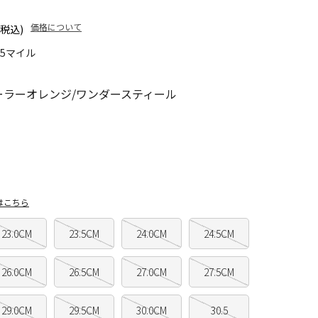
価格について
(税込)
35マイル
ーラーオレンジ/ワンダースティール
はこちら
23.0CM
23.5CM
24.0CM
24.5CM
26.0CM
26.5CM
27.0CM
27.5CM
29.0CM
29.5CM
30.0CM
30.5