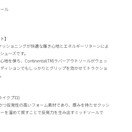
トソール
ント】
e Proクッショニングが快適な履き心地とエネルギーリターンによ
シューズです。
心地を保ち、Continental(TM)ラバーアウトソールがウェッ
ンディションでもしっかりとグリップを効かせてトラクショ
。
トライクプロ)
、最も軽量かつ反発性の高いフォーム素材であり、厚みを持たせクッシ
ギーを溜めて戻すことで反発力を生み出すミッドソールで