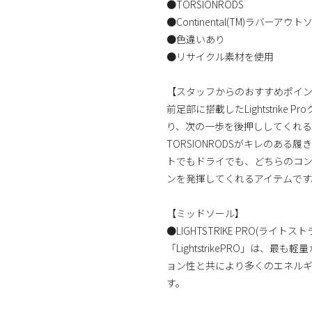
●TORSIONRODS
●Continental(TM)ラバーアウ
●色違いあり
●リサイクル素材を使用
【スタッフからのおすすめポイ
前足部に搭載したLightstrik
り、次の一歩を後押ししてくれる
TORSIONRODSがキレのある履き
トでもドライでも、どちらのコ
ンを発揮してくれるアイテムです
【ミッドソール】
●LIGHTSTRIKE PRO(ライトス
「LightstrikePRO」は
ョン性と共により多くのエネル
す。