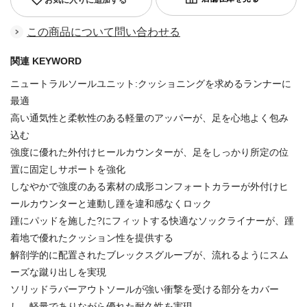
この商品について問い合わせる
関連 KEYWORD
ニュートラルソールユニット:クッショニングを求めるランナーに
最適
高い通気性と柔軟性のある軽量のアッパーが、足を心地よく包み
込む
強度に優れた外付けヒールカウンターが、足をしっかり所定の位
置に固定しサポートを強化
しなやかで強度のある素材の成形コンフォートカラーが外付けヒ
ールカウンターと連動し踵を違和感なくロック
踵にパッドを施した?にフィットする快適なソックライナーが、踵
着地で優れたクッション性を提供する
解剖学的に配置されたブレックスグルーブが、流れるようにスム
ーズな蹴り出しを実現
ソリッドラバーアウトソールが強い衝撃を受ける部分をカバー
し、軽量でありながら優れた耐久性を実現