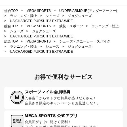
総合TOP
>
MEGA SPORTS
>
UNDER ARMOUR(アンダーアーマー)
>
ランニング・陸上
>
シューズ
>
ジョグシューズ
>
UA CHARGED PURSUIT 3 EXTRA WIDE
総合TOP
>
MEGA SPORTS
>
競技・スポーツ
>
ランニング・陸上
>
シューズ
>
ジョグシューズ
>
UA CHARGED PURSUIT 3 EXTRA WIDE
総合TOP
>
MEGA SPORTS
>
シューズ・スニーカー・スパイク
>
ランニング・陸上
>
シューズ
>
ジョグシューズ
>
UA CHARGED PURSUIT 3 EXTRA WIDE
お得で便利なサービス
スポーツマイル会員特典
入会当日からオトクな特典が盛りだくさん！
会員さま限定のキャンペーンもお見逃しなく。
MEGA SPORTS 公式アプリ
会員証がすぐに開けて便利！
アプリクーポンや最新情報をお知らせします。