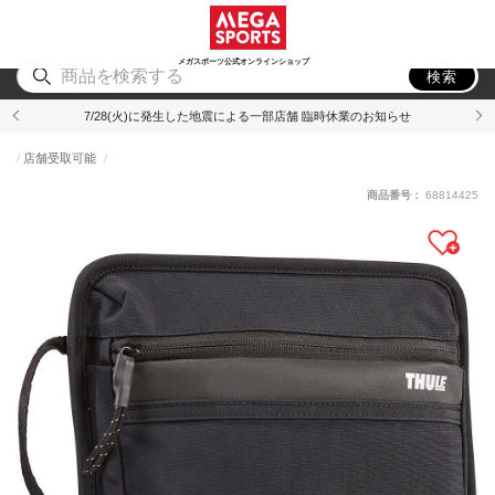
スポーツ
アウトドア
ブランド
アイテム
から探す
から探す
から探す
から探す
メガスポーツ公式オンラインショップ
検索
7/28(火)に発生した地震による一部店舗 臨時休業のお知らせ
店舗受取可能
商品番号：
68814425