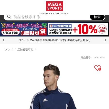
スポーツ
アウトドア
ブランド
アイテム
から探す
から探す
から探す
から探す
メガスポーツ公式オンラインショップ
検索
ワコール CW-X商品 2026年10月1日(木) 価格改定のお知らせ
メンズ
店舗受取可能
商品番号：
68823145