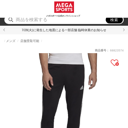
スポーツ
アウトドア
ブランド
アイテム
から探す
から探す
から探す
から探す
メガスポーツ公式オンラインショップ
検索
7/28(火)に発生した地震による一部店舗 臨時休業のお知らせ
メンズ
店舗受取可能
商品番号：
68823574