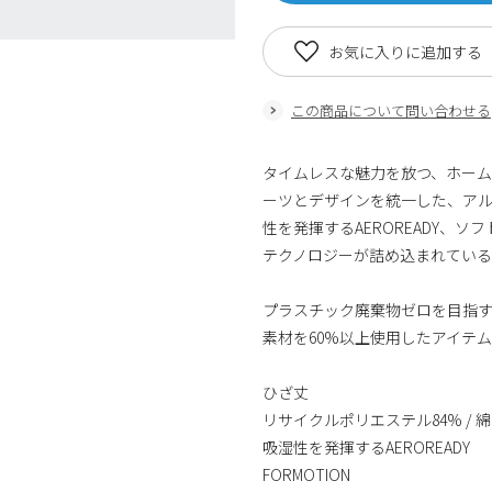
お気に入りに追加する
この商品について問い合わせる
タイムレスな魅力を放つ、ホー
ーツとデザインを統一した、ア
性を発揮するAEROREADY、
テクノロジーが詰め込まれてい
プラスチック廃棄物ゼロを目指
素材を60%以上使用したアイテ
ひざ丈
リサイクルポリエステル84% / 綿
吸湿性を発揮するAEROREADY
FORMOTION