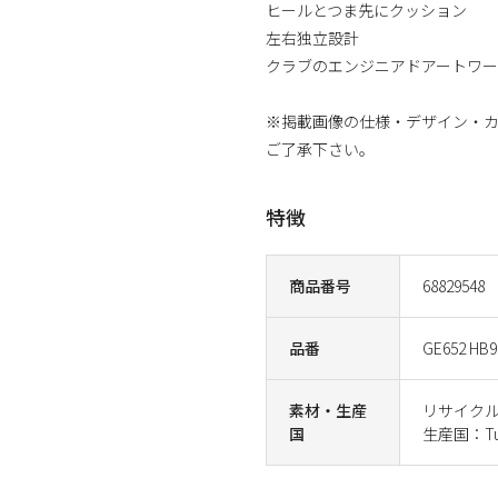
ヒールとつま先にクッション
左右独立設計
クラブのエンジニアドアートワ
※掲載画像の仕様・デザイン・
ご了承下さい。
特徴
商品番号
68829548
品番
GE652 HB9
素材・生産
リサイクルポ
国
生産国：Tu