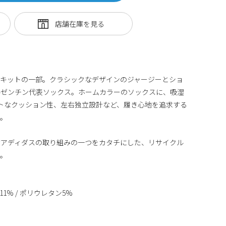
ムキットの一部。クラシックなデザインのジャージーとショ
ルゼンチン代表ソックス。ホームカラーのソックスに、吸湿
ソフトなクッション性、左右独立設計など、履き心地を追求する
る。
すアディダスの取り組みの一つをカタチにした、リサイクル
ム。
11% / ポリウレタン5%