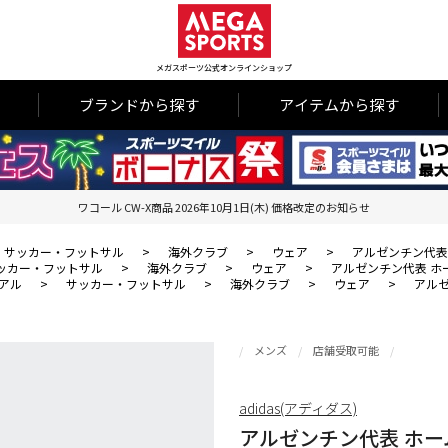
メガスポーツ公式オンラインショップ
ブランドから探す
アイテムから探す
ワコール CW-X商品 2026年10月1日(木) 価格改定のお知らせ
サッカー・フットサル
>
海外クラブ
>
ウェア
>
アルゼンチン代表
ッカー・フットサル
>
海外クラブ
>
ウェア
>
アルゼンチン代表 ホ
アル
>
サッカー・フットサル
>
海外クラブ
>
ウェア
>
アル
メンズ
店舗受取可能
adidas(アディダス)
アルゼンチン代表 ホー