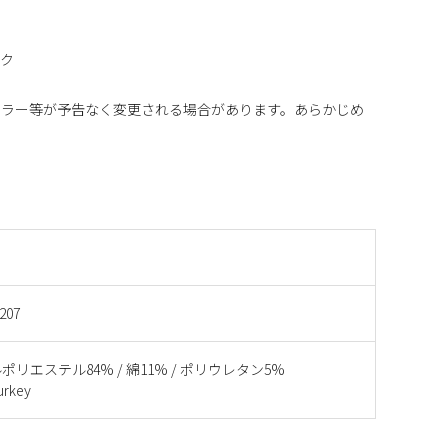
ーク
カラー等が予告なく変更される場合があります。あらかじめ
207
リエステル84% / 綿11% / ポリウレタン5%
rkey