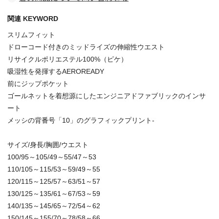
関連 KEYWORD
スリムフィット
ドローコード付きのミッドライズの伸縮性ウエスト
リサイクルポリエステル100%（ピケ）
吸湿性を発揮するAEROREADY
前にジップポケット
ゴールネットを着想源にしたエンジニアドファブリックのインサ
ート
メッシの背番号「10」のグラフィックプリント-
サイズ/身長/胸囲/ウエスト
100/95～105/49～55/47～53
110/105～115/53～59/49～55
120/115～125/57～63/51～57
130/125～135/61～67/53～59
140/135～145/65～72/54～62
150/145～155/70～78/58～66