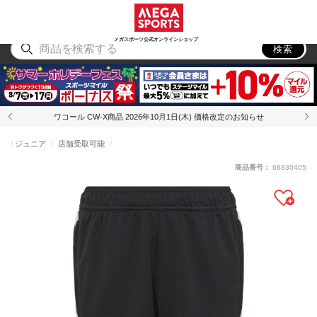
スポーツ
アウトドア
ブランド
アイテム
から探す
から探す
から探す
から探す
メガスポーツ公式オンラインショップ
検索
ワコール CW-X商品 2026年10月1日(木) 価格改定のお知らせ
ジュニア
店舗受取可能
商品番号：
68830405