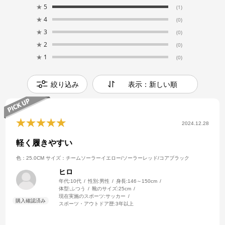
★
5
(1)
★
4
(0)
★
3
(0)
★
2
(0)
★
1
(0)
絞り込み
表示：新しい順
2024.12.28
軽く履きやすい
色：25.0CM
サイズ：チームソーラーイエロー/ソーラーレッド/コアブラック
ヒロ
年代:
10代
性別:
男性
身長:
146～150cm
体型:
ふつう
靴のサイズ:
25cm
現在実施のスポーツ:
サッカー
スポーツ・アウトドア歴:
3年以上