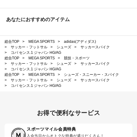
あなたにおすすめのアイテム
総合TOP
>
MEGA SPORTS
>
adidas(アディダス)
>
サッカー・フットサル
>
シューズ
>
サッカースパイク
>
コパ センス.1 ジャパン HG/AG
総合TOP
>
MEGA SPORTS
>
競技・スポーツ
>
サッカー・フットサル
>
シューズ
>
サッカースパイク
>
コパ センス.1 ジャパン HG/AG
総合TOP
>
MEGA SPORTS
>
シューズ・スニーカー・スパイク
>
サッカー・フットサル
>
シューズ
>
サッカースパイク
>
コパ センス.1 ジャパン HG/AG
お得で便利なサービス
スポーツマイル会員特典
入会当日からオトクな特典が盛りだくさん！