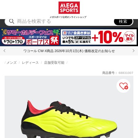
スポーツ
アウトドア
ブランド
アイテム
から探す
から探す
から探す
から探す
メガスポーツ公式オンラインショップ
検索
ワコール CW-X商品 2026年10月1日(木) 価格改定のお知らせ
メンズ
レディース
店舗受取可能
商品番号：
68831007