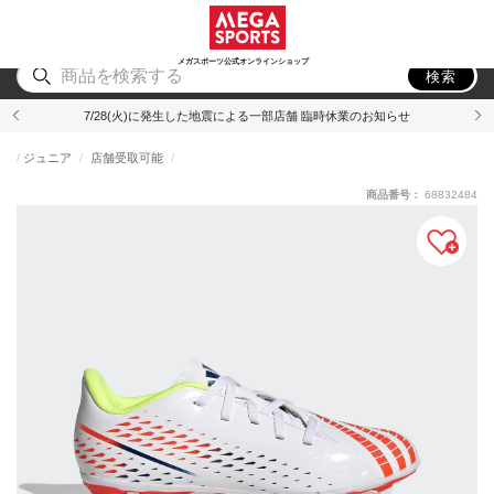
スポーツ
アウトドア
ブランド
アイテム
から探す
から探す
から探す
から探す
メガスポーツ公式オンラインショップ
検索
7/28(火)に発生した地震による一部店舗 臨時休業のお知らせ
ジュニア
店舗受取可能
商品番号：
68832484