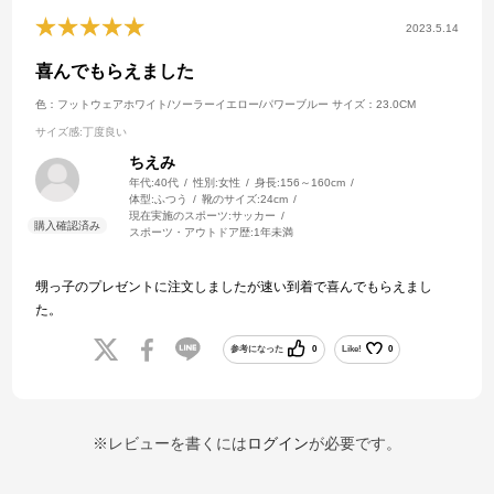
2023.5.14
喜んでもらえました
色：フットウェアホワイト/ソーラーイエロー/パワーブルー
サイズ：23.0CM
サイズ感
:丁度良い
ちえみ
年代:
40代
性別:
女性
身長:
156～160cm
体型:
ふつう
靴のサイズ:
24cm
現在実施のスポーツ:
サッカー
スポーツ・アウトドア歴:
1年未満
甥っ子のプレゼントに注文しましたが速い到着で喜んでもらえまし
た。
参考になった
0
Like!
0
※レビューを書くには
ログイン
が必要です。