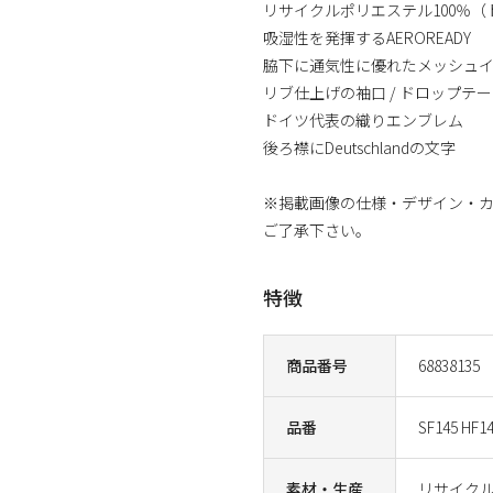
リサイクルポリエステル100％（
吸湿性を発揮するAEROREADY
脇下に通気性に優れたメッシュ
リブ仕上げの袖口 / ドロップテ
ドイツ代表の織りエンブレム
後ろ襟にDeutschlandの文字
※掲載画像の仕様・デザイン・
ご了承下さい。
特徴
商品番号
68838135
品番
SF145 HF1
素材・生産
リサイクル