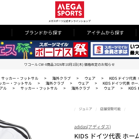
メガスポーツ公式オンラインショップ
ブランドから探す
アイテムから探す
ワコール CW-X商品 2026年10月1日(木) 価格改定のお知らせ
サッカー・フットサル
>
海外クラブ
>
ウェア
>
KIDS ドイツ代
ッカー・フットサル
>
海外クラブ
>
ウェア
>
KIDS ドイツ代表 
アル
>
サッカー・フットサル
>
海外クラブ
>
ウェア
>
KID
ジュニア
店舗受取可能
adidas(アディダス)
KIDS ドイツ代表 ホ