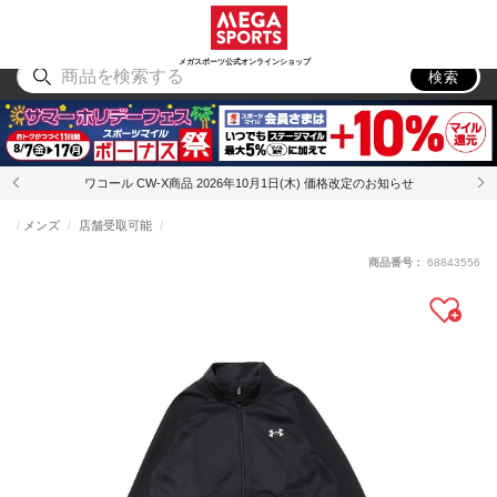
スポーツ
アウトドア
ブランド
アイテム
から探す
から探す
から探す
から探す
メガスポーツ公式オンラインショップ
検索
ワコール CW-X商品 2026年10月1日(木) 価格改定のお知らせ
メンズ
店舗受取可能
商品番号：
68843556