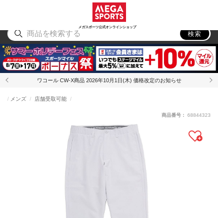
スポーツ
アウトドア
ブランド
アイテム
から探す
から探す
から探す
から探す
メガスポーツ公式オンラインショップ
検索
ワコール CW-X商品 2026年10月1日(木) 価格改定のお知らせ
メンズ
店舗受取可能
商品番号：
68844323