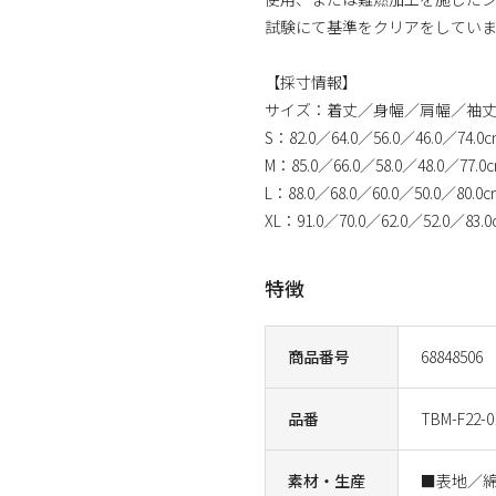
試験にて基準をクリアをしてい
【採寸情報】
サイズ：着丈／身幅／肩幅／袖
S：82.0／64.0／56.0／46.0／74.0
M：85.0／66.0／58.0／48.0／77.0
L：88.0／68.0／60.0／50.0／80.0
XL：91.0／70.0／62.0／52.0／83.
特徴
商品番号
68848506
品番
TBM-F22-0
素材・生産
■表地／