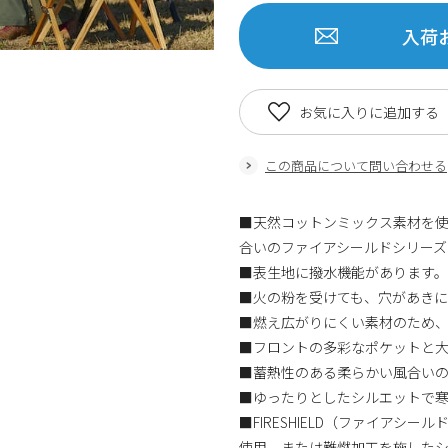
入荷
お気に入りに追加する
この商品について問い合わせる
■天然コットンミックス素材を使
合いのファイアシールドシリーズ
■表生地に撥水機能があります。
■火の粉を受けても、穴があきに
■燃え広がりにくい素材のため
■フロントの多彩なポケットと
■蓄熱性のある柔らかい風合いの
■ゆったりとしたシルエットで
■FIRESHIELD（ファイア
使用、または難燃加工を施した