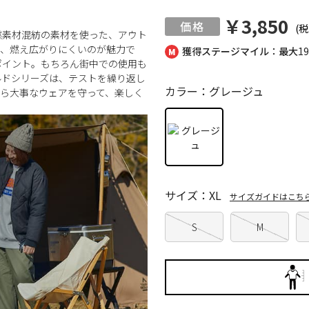
￥3,850
(税
燃素材混紡の素材を使った、アウト
も、燃え広がりにくいのが魅力で
獲得ステージマイル：最大
1
ポイント。もちろん街中での使用も
ルドシリーズは、テストを繰り返し
カラー：グレージュ
ら大事なウェアを守って、楽しく
サイズ：XL
サイズガイドはこち
S
M