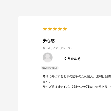
安心感
色：M
サイズ：グレージュ
くろたぬき
冬場に外出するときの防寒のため購入。素材は難燃
ます。
サイズ感はMサイズ、168センチ71kgで余裕あり