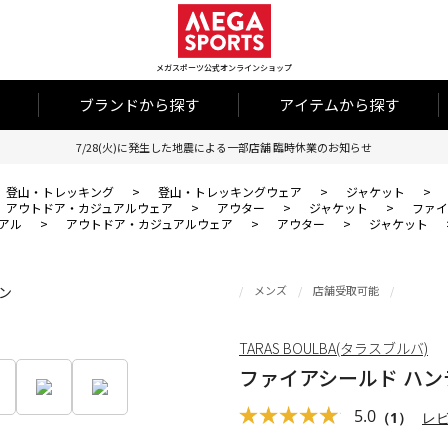
メガスポーツ公式オンラインショップ
ブランドから探す
アイテムから探す
7/28(火)に発生した地震による一部店舗 臨時休業のお知らせ
登山・トレッキング
>
登山・トレッキングウェア
>
ジャケット
>
アウトドア・カジュアルウェア
>
アウター
>
ジャケット
>
ファイ
アル
>
アウトドア・カジュアルウェア
>
アウター
>
ジャケット
メンズ
店舗受取可能
TARAS BOULBA(タラスブルバ)
ファイアシールド ハン
5.0
（1）
レ