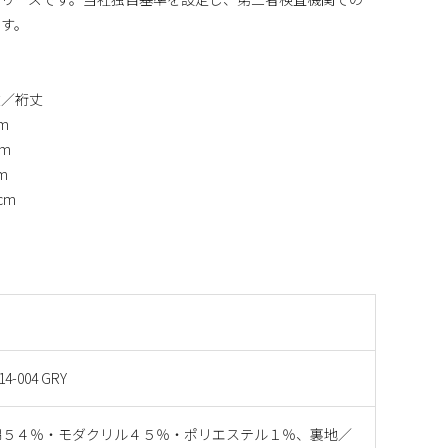
ます。
丈／裄丈
cm
cm
cm
0cm
14-004 GRY
綿５４％・モダクリル４５％・ポリエステル１％、裏地／