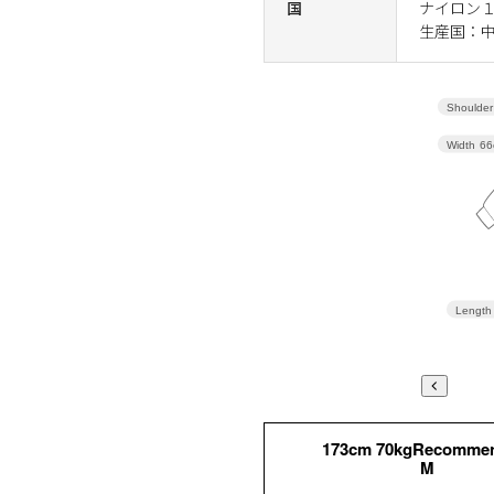
国
ナイロン
生産国：
Shoulder
Width
66
Length
173cm 70kgRecomme
M