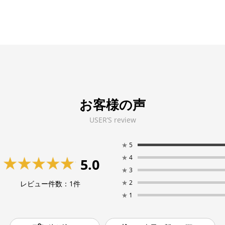
お客様の声
USER’S review
★
5
★
4
5.0
★
3
★
2
レビュー件数：
1
件
★
1