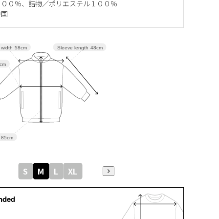
１００％、詰物／ポリエステル１００％
中国
Sleeve length
48cm
 width
58cm
cm
85cm
S
M
L
XL
nded