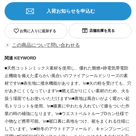
入荷お知らせを申込む
お気に入りに追加する
この商品について問い合わせる
関連 KEYWORD
■天然コットンミックス素材を使用し、優れた難燃+静電気帯電防
止機能を備えた柔らかい風合いのファイアシールドシリーズの素
材です\n■表生地に撥水機能があります。\n■火の粉を受けても、穴
があきにくくなっています\n■燃え広がりにくい素材のため、火を
扱う場面でもお使いいただけます\n■裏地は風合いがよく暖かい起
毛トリコットを使用。\n■膝裏に中わたを入れていて膝をついた作
業の時の補強になります。\n■ウエストベルトループDカン仕様で
小物など携帯可能。\n■裾口裏に表地をつけ、裾をまくれる仕様に
しています。\n■秋冬のアウトドアフィールド、キャンプシーンに