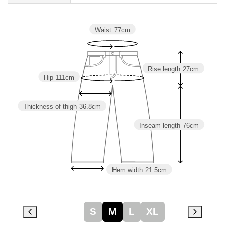
Waist
77cm
Rise length
27cm
Hip
111cm
Thickness of thigh
36.8cm
Inseam length
76cm
Hem width
21.5cm
S
M
L
XL