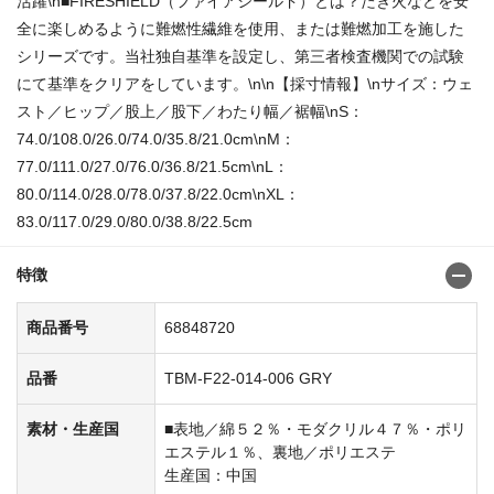
活躍\n■FIRESHIELD（ファイアシールド）とは？たき火などを安
全に楽しめるように難燃性繊維を使用、または難燃加工を施した
シリーズです。当社独自基準を設定し、第三者検査機関での試験
にて基準をクリアをしています。\n\n【採寸情報】\nサイズ：ウェ
スト／ヒップ／股上／股下／わたり幅／裾幅\nS：
74.0/108.0/26.0/74.0/35.8/21.0cm\nM：
77.0/111.0/27.0/76.0/36.8/21.5cm\nL：
80.0/114.0/28.0/78.0/37.8/22.0cm\nXL：
83.0/117.0/29.0/80.0/38.8/22.5cm
特徴
商品番号
68848720
品番
TBM-F22-014-006 GRY
素材・生産国
■表地／綿５２％・モダクリル４７％・ポリ
エステル１％、裏地／ポリエステ
生産国：中国