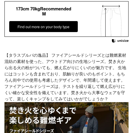
173cm 70kgRecommended
M
Find out more on your body type
【タラスブルバの逸品】 ファイアシールドシリーズとは難燃素材
混紡の素材を使った、アウトドア向けの生地シリーズ。焚き火か
ら出る火の粉がついても、燃え広がりにくいのが魅力です。 生地
にはコットンも含まれており、肌触りが良いのもポイント。もち
ろん街中での使用も考慮したデザインで、年間通して使えます。
ファイアシールドシリーズは、テストを繰り返して燃え広がりに
くい確かな安全性を備えています。焚き火から大事なウェアを守
って、楽しくキャンプをしてみてはいかがでしょうか？