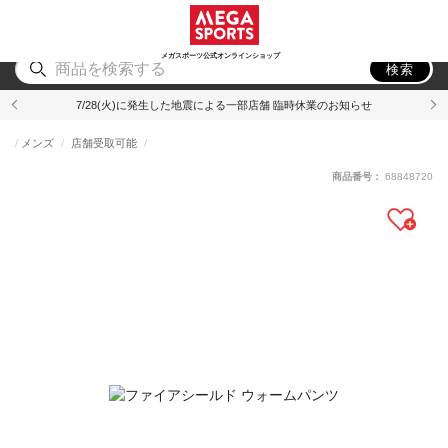
スポーツ
アウトドア
ブランド
アイテム
から探す
から探す
から探す
から探す
メガスポーツ公式オンラインショップ
検索
7/28(火)に発生した地震による一部店舗 臨時休業のお知らせ
メンズ
店舗受取可能
商品番号：
68848720