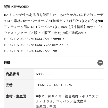
関連 KEYWORD
■ストレッチ性のある糸を使用した、あたたかみのある太畝コーデ
ュロイ素材のオーバーオール\n■胸ポケットはZIPつきと釦付き\n■
アンティーク調のロゴワッペンつき。\n\n【採寸情報】\nサイズ：
ウェスト／ヒップ／股上／股下／わたり幅／裾幅\nM：
102.0/112.0/28.0/76.6/33.7/21.5cm\nL：
105.0/115.0/29.0/78.6/34.７/22.0cm\nXL：
108.0/118.0/30.0/80.6/35.7/22.5cm
特徴
商品番号
68850056
品番
TBM-F22-014-015 BRN
素材・生産国
■本体／綿８４％・複合繊維（ポリエステ
ル）１６％、ワッペン／合成皮革
生産国：中国