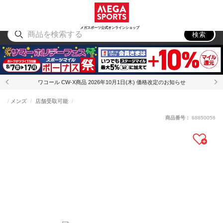
スポーツ
アウトドア
ブランド
アイテム
から探す
から探す
から探す
から探す
メガスポーツ公式オンラインショップ
検索
ワコール CW-X商品 2026年10月1日(木) 価格改定のお知らせ
メンズ
店舗受取可能
商品番号：
68850056