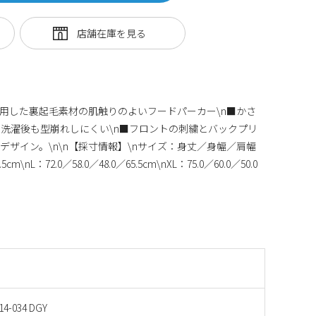
使用した裏起毛素材の肌触りのよいフードパーカー\n■かさ
洗濯後も型崩れしにくい\n■フロントの刺繍とバックプリ
ザイン。\n\n【採寸情報】\nサイズ：身丈／身幅／肩幅
cm\nL：72.0／58.0／48.0／65.5cm\nXL：75.0／60.0／50.0
14-034 DGY