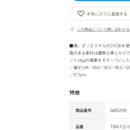
お気に入りに追加する
この商品について問い合わせる
■綿、ポリエステルのCVC糸を
高のある素材は適度な柔らかさで
ントは山の風景をモチーフにしたデ
／袖丈\nM：69.0／56.0／46.0／63.5
／67.5cm
特徴
商品番号
68852599
品番
TBM-F22-0