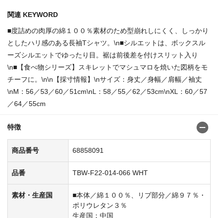
関連 KEYWORD
■度詰めの肉厚の綿１００％素材のため型崩れしにくく、しっかり
としたハリ感のある長袖Tシャツ。\n■シルエットは、ボックスル
ーズシルエットでゆったり目。裾は前後差を付けスリット入り
\n■【食べ物シリーズ】スキレットでマシュマロを焼いた図柄をモ
チーフに。\n\n【採寸情報】\nサイズ：身丈／身幅／肩幅／袖丈
\nM：56／53／60／51cm\nL：58／55／62／53cm\nXL：60／57
／64／55cm
特徴
商品番号
68858091
品番
TBW-F22-014-066 WHT
素材・生産国
■本体／綿１００％、リブ部分／綿９７％・
ポリウレタン３％
生産国：中国