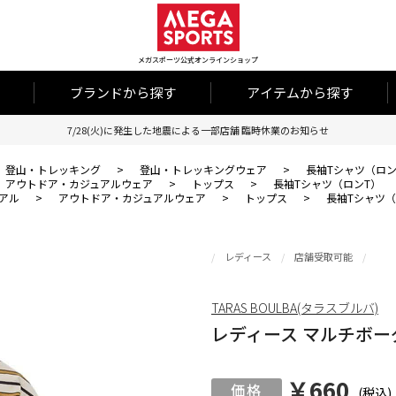
メガスポーツ公式オンラインショップ
ブランドから探す
アイテムから探す
7/28(火)に発生した地震による一部店舗 臨時休業のお知らせ
登山・トレッキング
>
登山・トレッキングウェア
>
長袖Tシャツ（ロン
アウトドア・カジュアルウェア
>
トップス
>
長袖Tシャツ（ロンT）
アル
>
アウトドア・カジュアルウェア
>
トップス
>
長袖Tシャツ（
レディース
店舗受取可能
TARAS BOULBA(タラスブルバ)
レディース マルチボー
￥660
(税込)