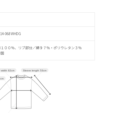
14-068 WHDG
綿１００％、リブ部分／綿９７％・ポリウレタン３％
中国
Sleeve length
53cm
 width
62cm
5cm