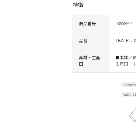
特徴
商品番号
68858554
品番
TBW-F22-0
素材・生産
■本体／
国
生産国：
Shoulder
Width
5