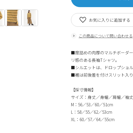
お気に入りに追加する
この商品について問い合わせる
■度詰めの肉厚のマルチボーダ
リ感のある長袖Tシャツ。
■シルエットは、ドロップショ
■裾は前後差を付けスリット入
【採寸情報】
サイズ：身丈／身幅／肩幅／袖
M：56／53／60／51cm
L：58／55／62／53cm
XL：60／57／64／55cm