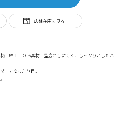
ー柄 綿１００％素材 型崩れしにくく、しっかりとしたハ
ルダーでゆったり目。
り。
丈