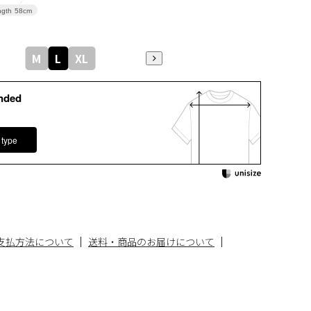
gth
58cm
M
L
XL
nded
 type
支払方法について
送料・商品のお届けについて