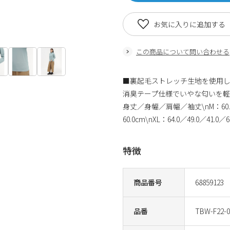
お気に入りに追加する
この商品について問い合わせる
■裏起毛ストレッチ生地を使用し
消臭テープ仕様でいやな匂いを軽減
身丈／身幅／肩幅／袖丈\nM：60.0／45.
60.0cm\nXL：64.0／49.0／41.0／6
特徴
商品番号
68859123
品番
TBW-F22-0