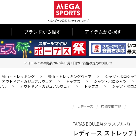
メガスポーツ公式オンラインショップ
ブランドから探す
アイテムから探す
ワコール CW-X商品 2026年10月1日(木) 価格改定のお知らせ
登山・トレッキング
>
登山・トレッキングウェア
>
シャツ・ポロシャ
アウトドア・カジュアルウェア
>
トップス
>
シャツ・ポロシャツ
>
アル
>
アウトドア・カジュアルウェア
>
トップス
>
シャツ・ポロ
レディース
店舗受取可能
TARAS BOULBA(タラスブルバ)
レディース ストレッ