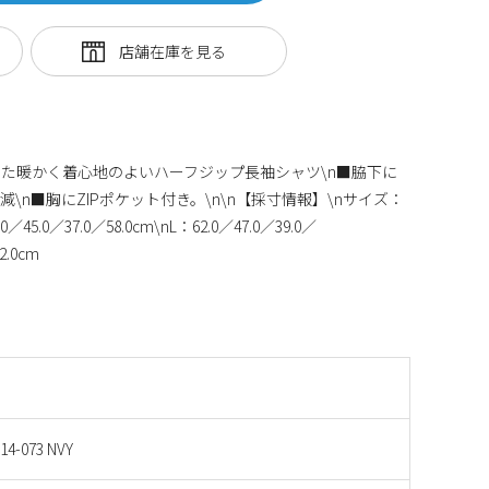
た暖かく着心地のよいハーフジップ長袖シャツ\n■脇下に
\n■胸にZIPポケット付き。\n\n【採寸情報】\nサイズ：
0／37.0／58.0cm\nL：62.0／47.0／39.0／
2.0cm
14-073 NVY