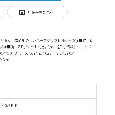
た暖かく着心地のよいハーフジップ長袖シャツ\n■脇下に
\n■胸にZIPポケット付き。\n\n【採寸情報】\nサイズ：
0／37.0／58.0cm\nL：62.0／47.0／39.0／
2.0cm
14-073 BLK