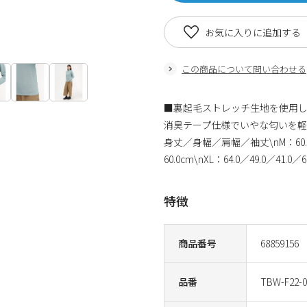
お気に入りに追加する
この商品について問い合わせる
■裏起毛ストレッチ生地を使用し
消臭テープ仕様でいやな匂いを軽減
身丈／身幅／肩幅／袖丈\nM：60.0／45.
60.0cm\nXL：64.0／49.0／41.0／6
特徴
商品番号
68859156
品番
TBW-F22-0