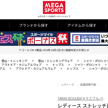
メガスポーツ公式オンラインショップ
ブランドから探す
アイテムから探す
ワコール CW-X商品 2026年10月1日(木) 価格改定のお知らせ
登山・トレッキング
>
登山・トレッキングウェア
>
シャツ・ポロシャ
アウトドア・カジュアルウェア
>
トップス
>
シャツ・ポロシャツ
>
アル
>
アウトドア・カジュアルウェア
>
トップス
>
シャツ・ポロ
レディース
店舗受取可能
TARAS BOULBA(タラスブルバ)
レディース ストレッ