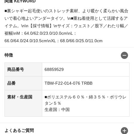
関連 KEYWORD
■裏シャギー起毛使いのストレッチ素材、より暖かく柔らかい風合
いで着心地よいアンダータイツ。\n■重ね着使用として活躍するア
イテム。\n\n【採寸情報】\nサイズ：ウェスト／股下／わたり幅／
裾幅\nM：64.0/62.0/23.0/10.0cm\nL：
66.0/64.0/24.0/10.5cm\nXL：68.0/66.0/25.0/11.0cm
特徴
商品番号
68859529
品番
TBW-F22-014-076 TRBB
素材・生産国
■ポリエステル６０％・綿３５％・ポリウレ
タン５％
生産国：中国
よくあるご質問