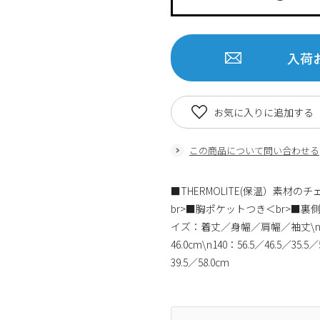
入荷
お気に入りに追加する
この商品について問い合わせる
■THERMOLITE(保温）素材
br>■胸ポケットつき＜br>■裏
イズ：着丈／身幅／肩幅／袖丈\n120：48
46.0cm\n140：56.5／46.5／35.5／
39.5／58.0cm