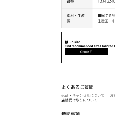
品番
TBJ-F22-0
素材・生産
■綿７５
国
生産国：
Find recommended sizes tailored t
Check Fit
よくあるご質問
返品・キャンセルについて
お
店舗受け取りについて
特記事項