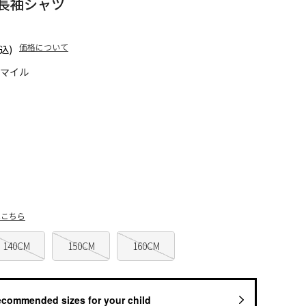
長袖シャツ
価格について
込)
0マイル
はこちら
140CM
150CM
160CM
ecommended sizes for your child