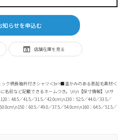
お知らせを申込む
のチェック柄長袖衿付きシャツ＜br>■温かみのある表起毛素材＜
側に名前など記載できるネームつき。\n\n【採寸情報】\nサ
.5／41.5／31.5／42.0cm\n130：52.5／44.0／33.5／
50.0cm\n150：60.5／49.0／37.5／54.0cm\n160：64.5／51.5／