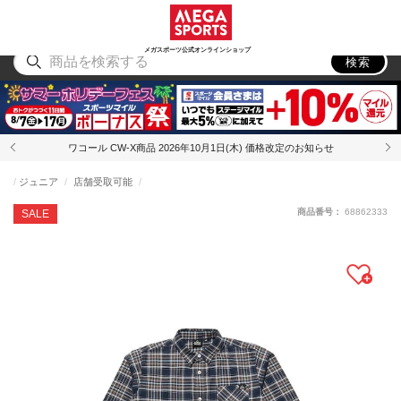
スポーツ
アウトドア
ブランド
アイテム
から探す
から探す
から探す
から探す
メガスポーツ公式オンラインショップ
検索
ワコール CW-X商品 2026年10月1日(木) 価格改定のお知らせ
ジュニア
店舗受取可能
商品番号：
68862333
SALE