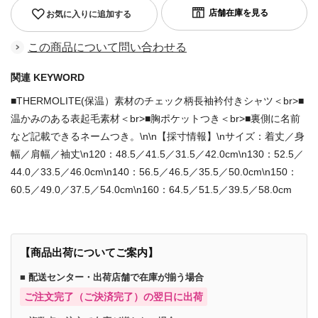
お気に入りに追加する
この商品について問い合わせる
関連 KEYWORD
■THERMOLITE(保温）素材のチェック柄長袖衿付きシャツ＜br>■
温かみのある表起毛素材＜br>■胸ポケットつき＜br>■裏側に名前
など記載できるネームつき。\n\n【採寸情報】\nサイズ：着丈／身
幅／肩幅／袖丈\n120：48.5／41.5／31.5／42.0cm\n130：52.5／
44.0／33.5／46.0cm\n140：56.5／46.5／35.5／50.0cm\n150：
60.5／49.0／37.5／54.0cm\n160：64.5／51.5／39.5／58.0cm
【商品出荷についてご案内】
■ 配送センター・出荷店舗で在庫が揃う場合
ご注文完了（ご決済完了）の翌日に出荷