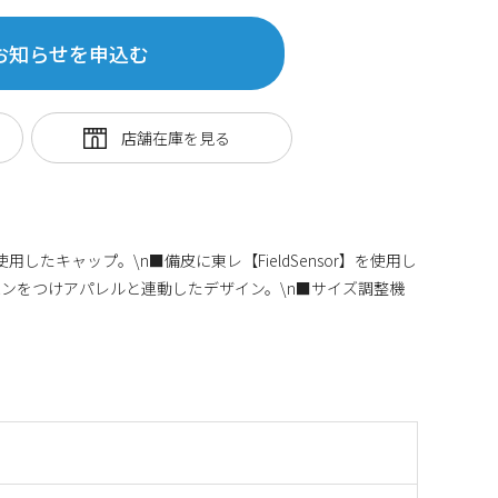
お知らせを申込む
用したキャップ。\n■備皮に東レ【FieldSensor】を使用し
ペンをつけアパレルと連動したデザイン。\n■サイズ調整機