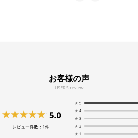
お客様の声
USER’S review
★
5
★
4
5.0
★
3
★
2
レビュー件数：
1
件
★
1