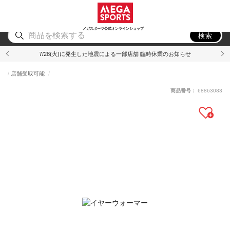
スポーツ
アウトドア
ブランド
アイテム
から探す
から探す
から探す
から探す
メガスポーツ公式オンラインショップ
検索
7/28(火)に発生した地震による一部店舗 臨時休業のお知らせ
店舗受取可能
商品番号：
68863083