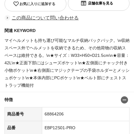
お気に入りに追加する
この商品について問い合わせる
関連 KEYWORD
マイヘルメットも持ち運び可能なマルチ収納バックパック。\n収納
スペース外でヘルメットを収納できるため、その他荷物の収納ス
ペースは維持できる。\n★サイズ：W33×H50×D21.5cm\n★容量：
42L\n★正面下部にはシューズポケット\n★左側面にチャック付き
小物ポケット\n★右側面にマジックテープの手袋ホルダーとメッシ
ュポケット\n★本体内部にPCポケット\n★ベルト部にチェストス
トラップ機能付
特徴
商品番号
68864206
品番
EBP12S01-PRO