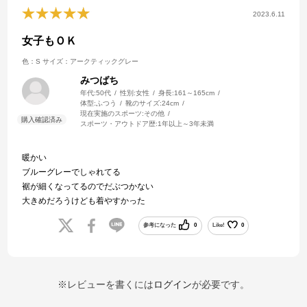
2023.6.11
女子もＯＫ
色：S
サイズ：アークティックグレー
みつばち
年代:
50代
性別:
女性
身長:
161～165cm
体型:
ふつう
靴のサイズ:
24cm
現在実施のスポーツ:
その他
スポーツ・アウトドア歴:
1年以上～3年未満
暖かい
ブルーグレーでしゃれてる
裾が細くなってるのでだぶつかない
大きめだろうけども着やすかった
参考になった
0
Like!
0
※レビューを書くには
ログイン
が必要です。