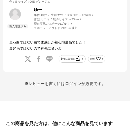
色：S
サイズ：GIE グレージュ
ゆー
年代:
40代
性別:
女性
身長:
151～155cm
体型:
ふつう
靴のサイズ:
～23cm
現在実施のスポーツ:
ゴルフ
スポーツ・アウトドア歴:
3年以上
真っ白ではない白で丈感とか着心地最高でした！
裏起毛ではないので春先に良いよ
参考になった
0
Like!
0
※レビューを書くには
ログイン
が必要です。
この商品を見た方は、他にこんな商品を見ています