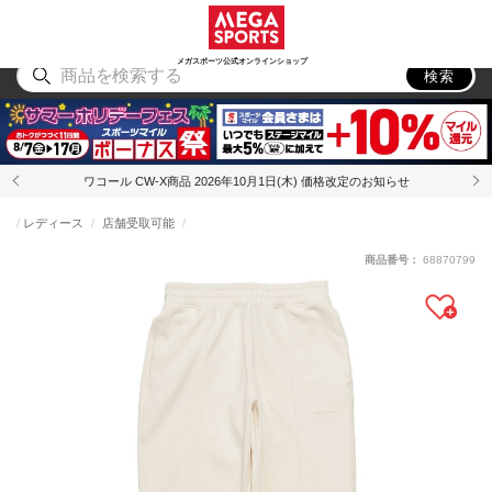
スポーツ
アウトドア
ブランド
アイテム
から探す
から探す
から探す
から探す
メガスポーツ公式オンラインショップ
検索
ワコール CW-X商品 2026年10月1日(木) 価格改定のお知らせ
レディース
店舗受取可能
商品番号：
68870799